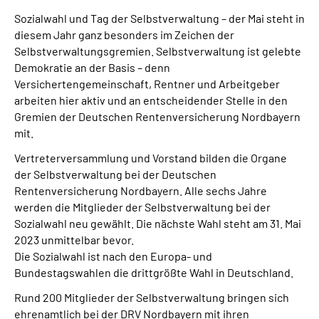
Über uns
Sozialwahl und Tag der Selbstverwaltung – der Mai steht in
diesem Jahr ganz besonders im Zeichen der
Inhalte in Gebärdensprache (DGS)
Selbstverwaltungsgremien. Selbstverwaltung ist gelebte
Demokratie an der Basis – denn
Versichertengemeinschaft, Rentner und Arbeitgeber
Leichte Sprache
arbeiten hier aktiv und an entscheidender Stelle in den
Gremien der Deutschen Rentenversicherung Nordbayern
Suche
mit.
Vertreterversammlung und Vorstand bilden die Organe
der Selbstverwaltung bei der Deutschen
Mein Kundenportal
Rentenversicherung Nordbayern. Alle sechs Jahre
werden die Mitglieder der Selbstverwaltung bei der
Sozialwahl neu gewählt. Die nächste Wahl steht am 31. Mai
2023 unmittelbar bevor.
Die Sozialwahl ist nach den Europa- und
Bundestagswahlen die drittgrößte Wahl in Deutschland.
Rund 200 Mitglieder der Selbstverwaltung bringen sich
ehrenamtlich bei der
DRV
Nordbayern mit ihren