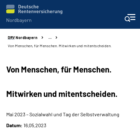
DRV
Nordbayern
…
Online-Services
Von Menschen, für Menschen. Mitwirken und mitentscheiden.
Services
Von Menschen, für Menschen.
Beratung und Kontakt
Mitwirken und mitentscheiden.
Reha-Kliniken
Presse und Experten
Mai 2023 – Sozialwahl und Tag der Selbstverwaltung
Datum:
16.05.2023
Karriere