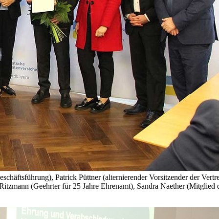
schäftsführung), Patrick Püttner (alternierender Vorsitzender der Vert
tzmann (Geehrter für 25 Jahre Ehrenamt), Sandra Naether (Mitglied d