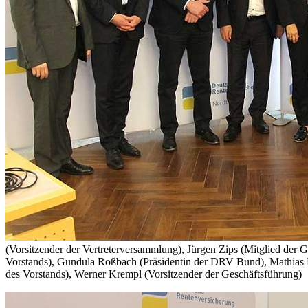
(Vorsitzender der Vertreterversammlung), Jürgen Zips (Mitglied der Ge
Vorstands), Gundula Roßbach (Präsidentin der DRV Bund), Mathias Ri
des Vorstands), Werner Krempl (Vorsitzender der Geschäftsführung)