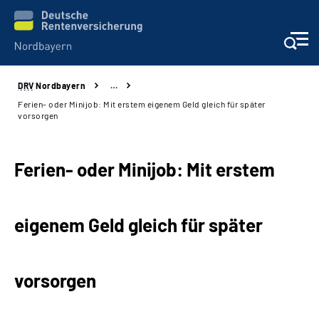
DRV
Nordbayern
…
Online-Services
Ferien- oder Minijob: Mit erstem eigenem Geld gleich für später
vorsorgen
Services
Ferien- oder Minijob: Mit erstem
Beratung und Kontakt
Reha-Kliniken
eigenem Geld gleich für später
Presse und Experten
vorsorgen
Karriere