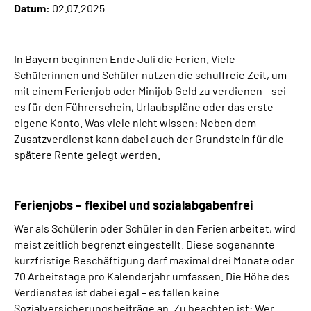
Datum:
02.07.2025
Über uns
Inhalte in Gebärdensprache (DGS)
In Bayern beginnen Ende Juli die Ferien. Viele
Schülerinnen und Schüler nutzen die schulfreie Zeit, um
Leichte Sprache
mit einem Ferienjob oder Minijob Geld zu verdienen – sei
es für den Führerschein, Urlaubspläne oder das erste
eigene Konto. Was viele nicht wissen: Neben dem
Suche
Zusatzverdienst kann dabei auch der Grundstein für die
spätere Rente gelegt werden.
Mein Kundenportal
Ferienjobs – flexibel und sozialabgabenfrei
Wer als Schülerin oder Schüler in den Ferien arbeitet, wird
meist zeitlich begrenzt eingestellt. Diese sogenannte
kurzfristige Beschäftigung darf maximal drei Monate oder
70 Arbeitstage pro Kalenderjahr umfassen. Die Höhe des
Verdienstes ist dabei egal – es fallen keine
Sozialversicherungsbeiträge an. Zu beachten ist: Wer