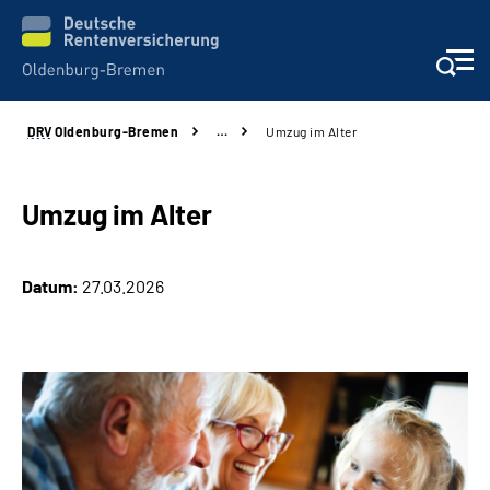
DRV
Oldenburg-Bremen
…
Umzug im Alter
Services
Beratung und Kontakt
Umzug im Alter
Reha-Kliniken
Datum:
27.03.2026
Karriere
Presse
Über Uns