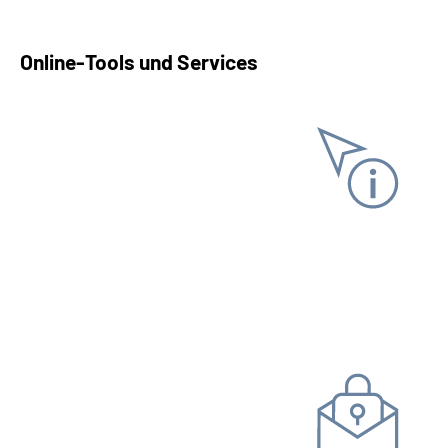
Online-Tools und Services
Informationen anfordern
Versicherungs­verlauf
Versicherungs­nummer­
nachweis
Steuer­bescheinigung
Kommunikation mit uns