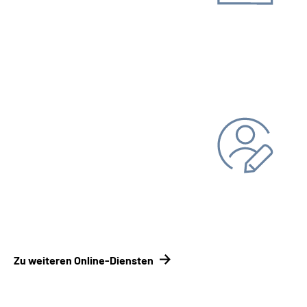
Unterlagen einreichen
Kontakt­formular
Kontakt­
möglichkeiten Renten­versicherungsträger
Persönliche Daten ändern
Bankverbindung
Adresse
Zu weiteren Online-Diensten