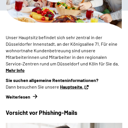
Presse
Inhalte in Gebärdensprache (DGS)
Leichte Sprache
Unser Hauptsitz befindet sich sehr zentral in der
Düsseldorfer Innenstadt, an der Königsallee 71. Für eine
Suche
wohnortnahe Kundenbetreuung sind unsere
Mitarbeiterinnen und Mitarbeiter in den regionalen
Service
-Zentren rund um Düsseldorf und Köln für Sie da.
Mehr Info
Mein Kundenportal
Sie suchen allgemeine Renteninformationen?
Dann besuchen Sie unsere
Hauptseite.
Weiterlesen
Vorsicht vor Phishing-Mails