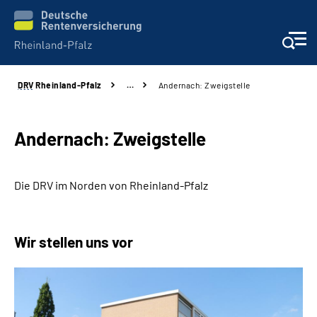
DRV
Rheinland-Pfalz
…
Andernach: Zweigstelle
Unsere Leistungen
Beratung
Andernach: Zweigstelle
Online-Services
Die DRV im Norden von Rheinland-Pfalz
Karriere
Wir stellen uns vor
Presse
Über uns