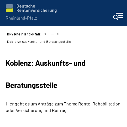
DRV
Rheinland-Pfalz
…
Unsere Leistungen
Koblenz: Auskunfts- und Beratungsstelle
Beratung
Koblenz: Auskunfts- und
Online-Services
Beratungsstelle
Karriere
Presse
Hier geht es um Anträge zum Thema Rente, Rehabilitation
oder Versicherung und Beitrag.
Über uns