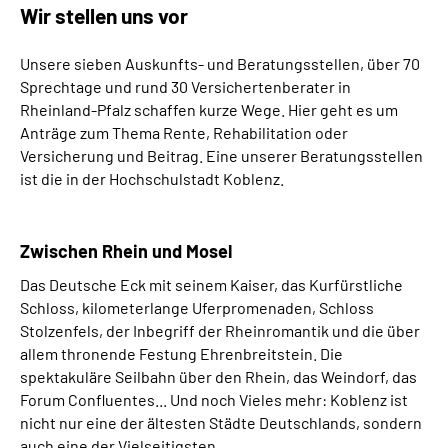
Wir stellen uns vor
Inhalte in Gebärdensprache (DGS)
Unsere sieben Auskunfts- und Beratungsstellen, über 70
Leichte Sprache
Sprechtage und rund 30 Versichertenberater in
Rheinland-Pfalz schaffen kurze Wege. Hier geht es um
Suche
Anträge zum Thema Rente, Rehabilitation oder
Versicherung und Beitrag. Eine unserer Beratungsstellen
ist die in der Hochschulstadt Koblenz.
Mein Kundenportal
Zwischen Rhein und Mosel
Das Deutsche Eck mit seinem Kaiser, das Kurfürstliche
Schloss, kilometerlange Uferpromenaden, Schloss
Stolzenfels, der Inbegriff der Rheinromantik und die über
allem thronende Festung Ehrenbreitstein. Die
spektakuläre Seilbahn über den Rhein, das Weindorf, das
Forum Confluentes... Und noch Vieles mehr: Koblenz ist
nicht nur eine der ältesten Städte Deutschlands, sondern
auch eine der Vielseitigsten.