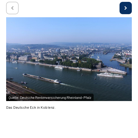
Quelle:
Deutsche Rentenversicherung Rheinland-Pfalz
Qu
Das Deutsche Eck in Koblenz.
Mit