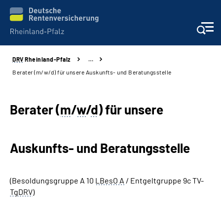
DRV
Rheinland-Pfalz
…
Unsere Leistungen
Berater (m/w/d) für unsere Auskunfts- und Beratungsstelle
Beratung
Berater (
m
/
w
/
d
) für unsere
Online-Services
Auskunfts- und Beratungsstelle
Karriere
Presse
(Besoldungsgruppe A 10
LBesO A
/ Entgeltgruppe 9c TV-
TgDRV
)
Über uns