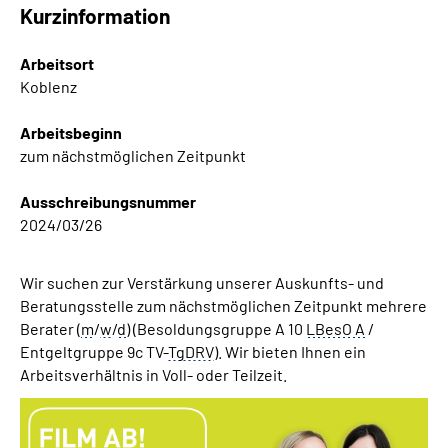
Kurzinformation
Inhalte in Gebärdensprache (DGS)
Arbeitsort
Leichte Sprache
Koblenz
Suche
Arbeitsbeginn
zum nächstmöglichen Zeitpunkt
Ausschreibungsnummer
Mein Kundenportal
2024/03/26
Wir suchen zur Verstärkung unserer Auskunfts- und
Beratungsstelle zum nächstmöglichen Zeitpunkt mehrere
Berater (
m
/
w
/
d
) (Besoldungsgruppe A 10
LBesO A
/
Entgeltgruppe 9c TV-
TgDRV
). Wir bieten Ihnen ein
Arbeitsverhältnis in Voll- oder Teilzeit.