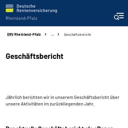
DRV
Rheinland-Pfalz
…
Geschäftsbericht
Unsere Leistungen
Beratung
Geschäftsbericht
Online-Services
Karriere
Jährlich berichten wir in unserem Geschäftsbericht über
Presse
unsere Aktivitäten im zurückliegenden Jahr.
Über uns