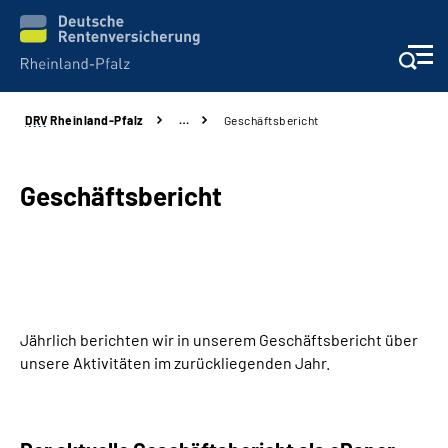
DRV
Rheinland-Pfalz
…
Geschäftsbericht
Unsere Leistungen
Beratung
Geschäftsbericht
Online-Services
Karriere
Jährlich berichten wir in unserem Geschäftsbericht über
Presse
unsere Aktivitäten im zurückliegenden Jahr.
Über uns