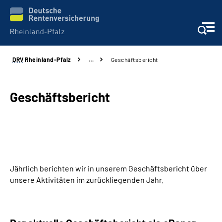
DRV
Rheinland-Pfalz
…
Geschäftsbericht
Unsere Leistungen
Beratung
Geschäftsbericht
Online-Services
Karriere
Jährlich berichten wir in unserem Geschäftsbericht über
Presse
unsere Aktivitäten im zurückliegenden Jahr.
Über uns