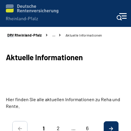
DRV
Rheinland-Pfalz
…
Aktuelle Informationen
Unsere Leistungen
Beratung
Aktuelle Informationen
Online-Services
Karriere
Hier finden Sie alle aktuellen Informationen zu Reha und
Presse
Rente.
Über uns
2
…
6
1