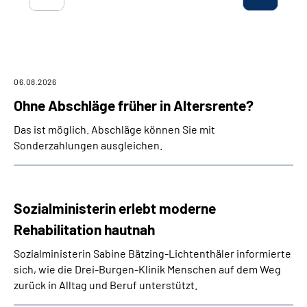
Inhalte in Gebärdensprache (DGS)
Leichte Sprache
06.08.2026
Suche
Ohne Abschläge früher in Altersrente?
Das ist möglich. Abschläge können Sie mit
Mein Kundenportal
Sonderzahlungen ausgleichen.
Sozialministerin erlebt moderne
Rehabilitation hautnah
Sozialministerin Sabine Bätzing-Lichtenthäler informierte
sich, wie die Drei-Burgen-Klinik Menschen auf dem Weg
zurück in Alltag und Beruf unterstützt.