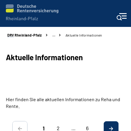
DRV
Rheinland-Pfalz
…
Aktuelle Informationen
Unsere Leistungen
Beratung
Aktuelle Informationen
Online-Services
Karriere
Hier finden Sie alle aktuellen Informationen zu Reha und
Presse
Rente.
Über uns
2
…
6
1