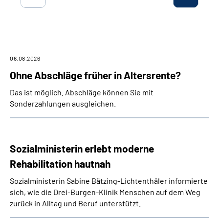
Inhalte in Gebärdensprache (DGS)
Leichte Sprache
06.08.2026
Suche
Ohne Abschläge früher in Altersrente?
Das ist möglich. Abschläge können Sie mit
Mein Kundenportal
Sonderzahlungen ausgleichen.
Sozialministerin erlebt moderne
Rehabilitation hautnah
Sozialministerin Sabine Bätzing-Lichtenthäler informierte
sich, wie die Drei-Burgen-Klinik Menschen auf dem Weg
zurück in Alltag und Beruf unterstützt.