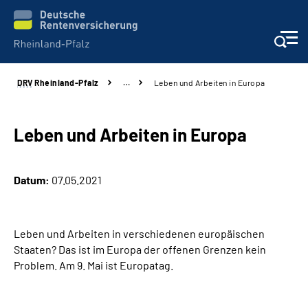
DRV
Rheinland-Pfalz
…
Leben und Arbeiten in Europa
Unsere Leistungen
Beratung
Leben und Arbeiten in Europa
Online-Services
Datum:
07.05.2021
Karriere
Leben und Arbeiten in verschiedenen europäischen
Presse
Staaten? Das ist im Europa der offenen Grenzen kein
Problem. Am 9. Mai ist Europatag.
Über uns