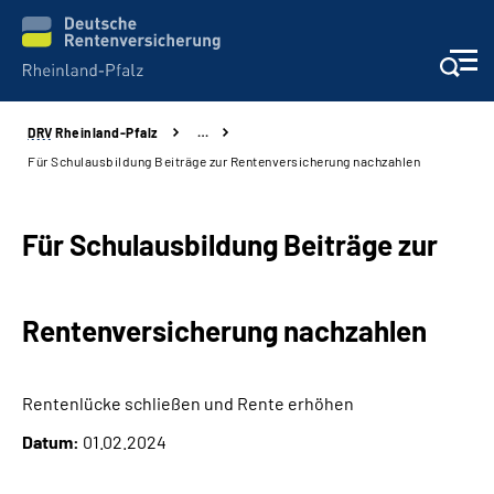
DRV
Rheinland-Pfalz
…
Unsere Leistungen
Für Schulausbildung Beiträge zur Rentenversicherung nachzahlen
Beratung
Für Schulausbildung Beiträge zur
Online-Services
Rentenversicherung nachzahlen
Karriere
Presse
Rentenlücke schließen und Rente erhöhen
Datum:
01.02.2024
Über uns