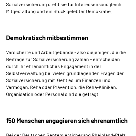
Sozialversicherung steht sie für Interessensausgleich,
Inhalte in Gebärdensprache (DGS)
Mitgestaltung und ein Stück gelebter Demokratie.
Leichte Sprache
Demokratisch mitbestimmen
Suche
Versicherte und Arbeitgebende - also diejenigen, die die
Beiträge zur Sozialversicherung zahlen – entscheiden
Mein Kundenportal
durch ihr ehrenamtliches Engagement in der
Selbstverwaltung bei vielen grundlegenden Fragen der
Sozialversicherung mit. Geht es um Finanzen und
Vermögen, Reha oder Prävention, die Reha-Kliniken,
Organisation oder Personal sind sie gefragt.
150 Menschen engagieren sich ehrenamtlich
Bei der Deutschen Rentenversicherung Rheinland-Pfalz