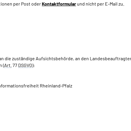
tionen per Post oder
Kontaktformular
und nicht per
E-Mail
zu.
 an die zuständige Aufsichtsbehörde, an den
Landesbeauftragten 
 (
Art.
77
DSGVO
):
formationsfreiheit Rheinland-Pfalz