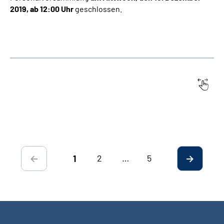
2019, ab 12:00 Uhr
geschlossen.
Datum:
Titel
2
…
5
1