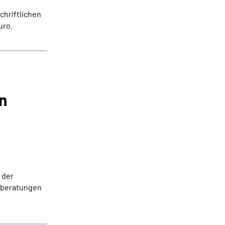
chriftlichen
uro.
n
 der
nzberatungen