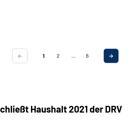
2
…
6
1
hließt Haushalt 2021 der DRV