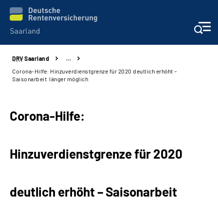
DRV
Saarland
…
Aktuelles
Corona-Hilfe: Hinzuverdienstgrenze für 2020 deutlich erhöht –
Saisonarbeit länger möglich
Services
Corona-Hilfe:
Kontakt und Beratung
Presse und Fachinformationen
Hinzuverdienstgrenze für 2020
Karriere
deutlich erhöht – Saisonarbeit
Über uns