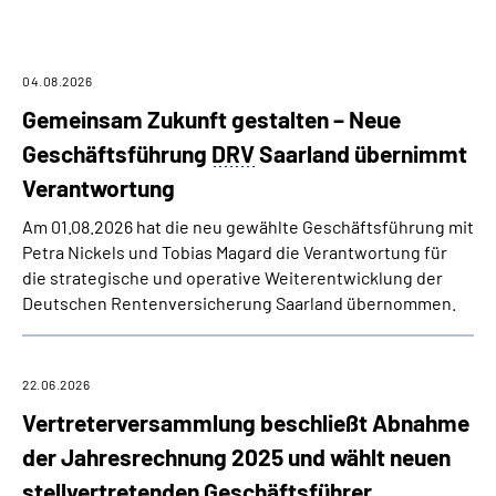
Online-Services
Inhalte in Gebärdensprache (DGS)
04.08.2026
Gemeinsam Zukunft gestalten – Neue
Leichte Sprache
Geschäftsführung
DRV
Saarland übernimmt
Verantwortung
Suche
Am 01.08.2026 hat die neu gewählte Geschäftsführung mit
Petra Nickels und Tobias Magard die Verantwortung für
die strategische und operative Weiterentwicklung der
Mein Kundenportal
Deutschen Rentenversicherung Saarland übernommen.
22.06.2026
Vertreterversammlung beschließt Abnahme
der Jahresrechnung 2025 und wählt neuen
stellvertretenden Geschäftsführer