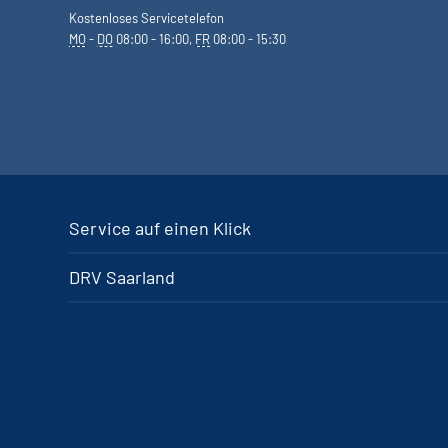
Kostenloses Servicetelefon
MO
-
DO
08:00 - 16:00,
FR
08:00 - 15:30
Service auf einen Klick
DRV Saarland