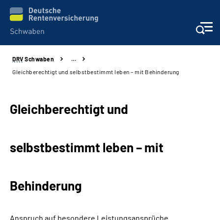
DRV
Schwaben
…
Services
Gleichberechtigt und selbstbestimmt leben – mit Behinderung
Beratung und Kontakt
Gleichberechtigt und
Presse und Fachinformationen
selbstbestimmt leben – mit
Karriere
Über uns
Behinderung
Online-Services
Anspruch auf besondere Leistungsansprüche