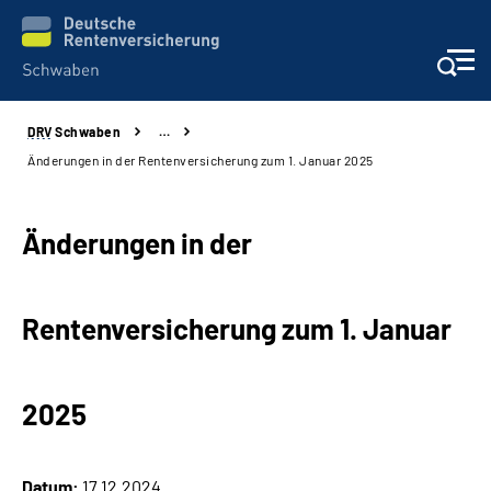
DRV
Schwaben
…
Services
Änderungen in der Rentenversicherung zum 1. Januar 2025
Beratung und Kontakt
Änderungen in der
Presse und Fachinformationen
Rentenversicherung zum 1. Januar
Karriere
Über uns
2025
Online-Services
Datum:
17.12.2024