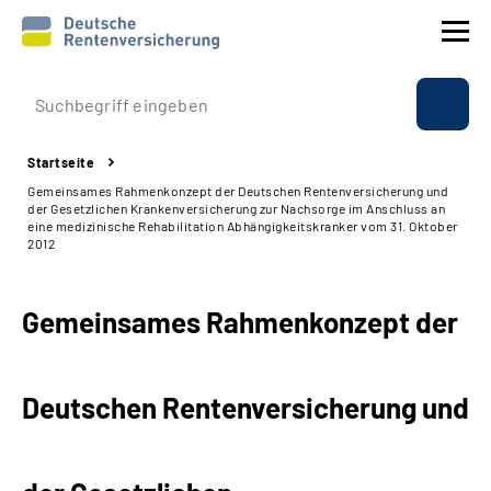
Prävention
Startseite
Reha
Gemeinsames Rahmenkonzept der Deutschen Rentenversicherung und
der Gesetzlichen Krankenversicherung zur Nachsorge im Anschluss an
eine medizinische Rehabilitation Abhängigkeitskranker vom 31. Oktober
Rente
2012
Beratung & Kontakt
Gemeinsames Rahmenkonzept der
Experten
Deutschen Rentenversicherung und
Über uns & Presse
Online-Services