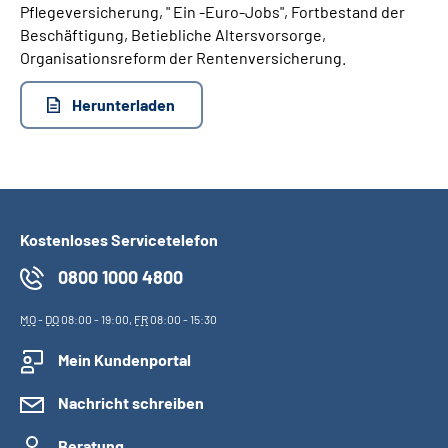
Pflegeversicherung, " Ein -Euro-Jobs", Fortbestand der
Beschäftigung, Betiebliche Altersvorsorge,
Suche
Organisationsreform der Rentenversicherung.
Language
Herunterladen
Inhalte in Gebärdensprache (DGS)
Leichte Sprache
Kostenloses Servicetelefon
0800 1000 4800
Mein Kundenportal
MO
-
DO
08:00 - 19:00,
FR
08:00 - 15:30
Mein Kundenportal
Nachricht schreiben
Beratung