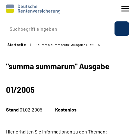
Prävention
Startseite
"summa summarum" Ausgabe 01/2005
Reha
"summa summarum" Ausgabe
Rente
Beratung & Kontakt
01/2005
Experten
Stand
01.02.2005
Kostenlos
Über uns & Presse
Hier erhalten Sie Informationen zu den Themen:
Online-Services