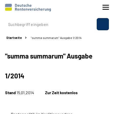
Prävention
Startseite
"summa summarum" Ausgabe 1/2014
Reha
"summa summarum" Ausgabe
Rente
Beratung & Kontakt
1/2014
Experten
Stand
15.01.2014
Zur Zeit kostenlos
Über uns & Presse
Online-Services