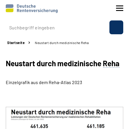
Prävention
Startseite
Neustart durch medizinische Reha
Reha
Neustart durch medizinische
Reha
Rente
Beratung & Kontakt
Einzelgrafik aus dem Reha-Atlas 2023
Experten
Über uns & Presse
Online-Services