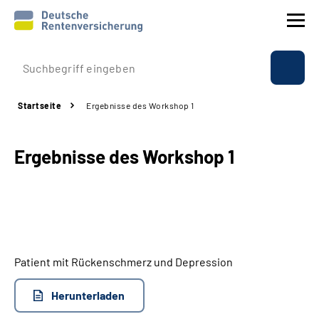
Prävention
Startseite
Ergebnisse des Workshop 1
Reha
Ergebnisse des Workshop 1
Rente
Beratung & Kontakt
Experten
Patient mit Rückenschmerz und Depression
Über uns & Presse
Herunterladen
Online-Services