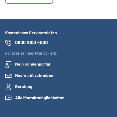
Suche
Language
Kostenloses Servicetelefon
Inhalte in Gebärdensprache (DGS)
0800 1000 4800
MO
-
DO
08:00 - 19:00,
FR
08:00 - 15:30
Leichte Sprache
Mein Kundenportal
Nachricht schreiben
Mein Kundenportal
Beratung
Alle Kontaktmöglichkeiten