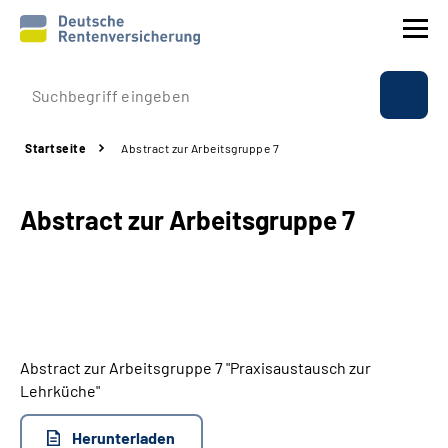
Prävention
Startseite
Abstract zur Arbeitsgruppe 7
Reha
Abstract zur Arbeitsgruppe 7
Rente
Beratung & Kontakt
Experten
Abstract zur Arbeitsgruppe 7 "Praxisaustausch zur
Über uns & Presse
Lehrküche"
Herunterladen
Online-Services