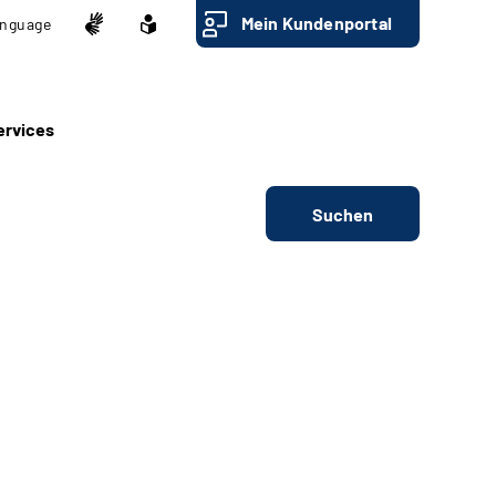
Mein Kundenportal
nguage
ervices
Suchen