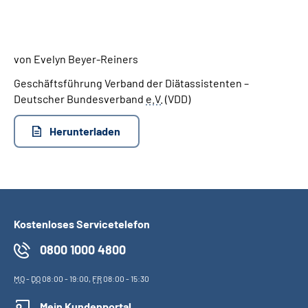
Suche
von Evelyn Beyer-Reiners
Language
Geschäftsführung Verband der Diätassistenten –
Deutscher Bundesverband
e.V.
(VDD)
Inhalte in Gebärdensprache (DGS)
Herunterladen
Leichte Sprache
Mein Kundenportal
Kostenloses Servicetelefon
0800 1000 4800
MO
-
DO
08:00 - 19:00,
FR
08:00 - 15:30
Mein Kundenportal