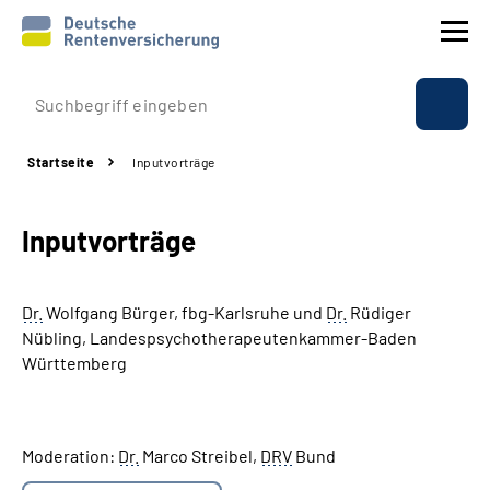
Prävention
Startseite
Inputvorträge
Reha
Inputvorträge
Rente
Beratung & Kontakt
Dr.
Wolfgang Bürger, fbg-Karlsruhe und
Dr.
Rüdiger
Nübling, Landespsychotherapeutenkammer-Baden
Experten
Württemberg
Über uns & Presse
Moderation:
Dr.
Marco Streibel,
DRV
Bund
Online-Services