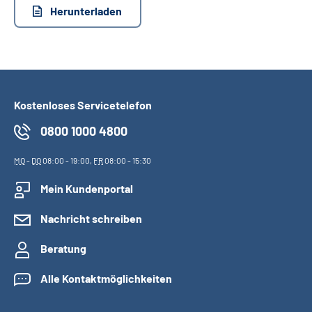
Herunterladen
Suche
Language
Kostenloses Servicetelefon
Inhalte in Gebärdensprache (DGS)
0800 1000 4800
Leichte Sprache
MO
-
DO
08:00 - 19:00,
FR
08:00 - 15:30
Mein Kundenportal
Mein Kundenportal
Nachricht schreiben
Beratung
Alle Kontaktmöglichkeiten