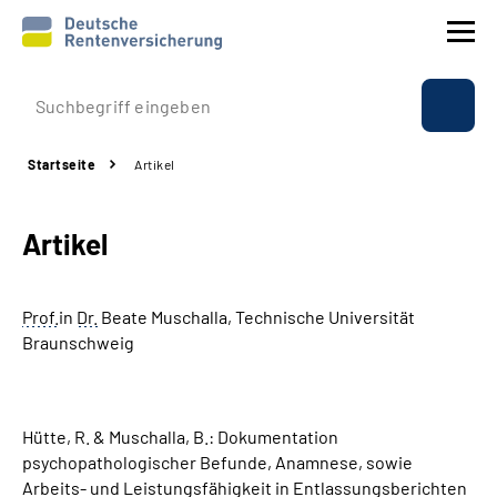
Prävention
Startseite
Artikel
Reha
Artikel
Rente
Beratung & Kontakt
Prof.
in
Dr.
Beate Muschalla, Technische Universität
Braunschweig
Experten
Über uns & Presse
Hütte, R. & Muschalla, B.: Dokumentation
psychopathologischer Befunde, Anamnese, sowie
Arbeits- und Leistungsfähigkeit in Entlassungsberichten
Online-Services