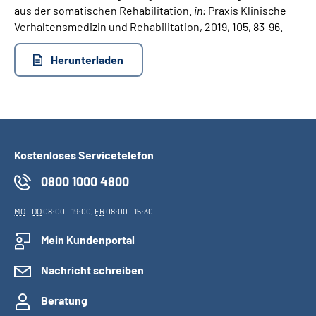
aus der somatischen Rehabilitation.
in:
Praxis Klinische
Verhaltensmedizin und Rehabilitation, 2019, 105, 83-96.
Suche
Herunterladen
Language
Inhalte in Gebärdensprache (DGS)
Leichte Sprache
Kostenloses Servicetelefon
0800 1000 4800
Mein Kundenportal
MO
-
DO
08:00 - 19:00,
FR
08:00 - 15:30
Mein Kundenportal
Nachricht schreiben
Beratung