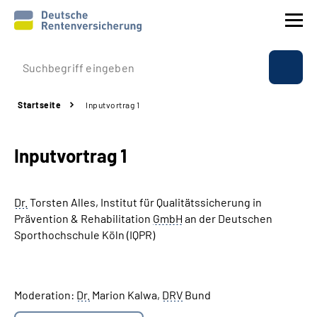
Prävention
Startseite
Inputvortrag 1
Reha
Inputvortrag 1
Rente
Beratung & Kontakt
Dr.
Torsten Alles, Institut für Qualitätssicherung in
Prävention & Rehabilitation
GmbH
an der Deutschen
Experten
Sporthochschule Köln (IQPR)
Über uns & Presse
Moderation:
Dr.
Marion Kalwa,
DRV
Bund
Online-Services