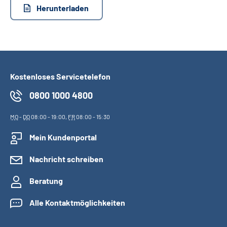
Herunterladen
Suche
Language
Kostenloses Servicetelefon
Inhalte in Gebärdensprache (DGS)
0800 1000 4800
Leichte Sprache
MO
-
DO
08:00 - 19:00,
FR
08:00 - 15:30
Mein Kundenportal
Mein Kundenportal
Nachricht schreiben
Beratung
Alle Kontaktmöglichkeiten