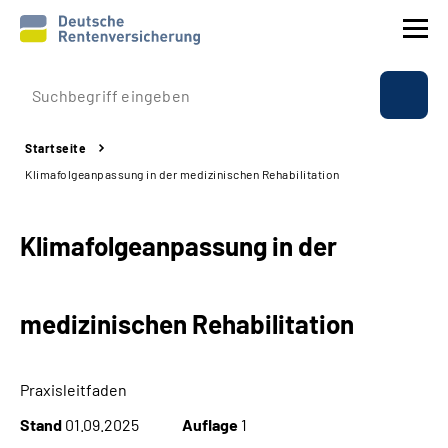
Prävention
Startseite
Reha
Klimafolgeanpassung in der medizinischen Rehabilitation
Rente
Klimafolgeanpassung in der
Beratung & Kontakt
medizinischen Rehabilitation
Experten
Über uns & Presse
Praxisleitfaden
Stand
01.09.2025
Auflage
1
Online-Services