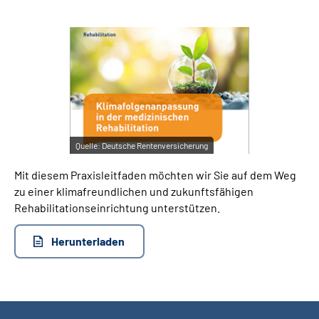
Suche
Language
Inhalte in Gebärdensprache (DGS)
Quelle:
Deutsche Rentenversicherung
Leichte Sprache
Mit diesem Praxisleitfaden möchten wir Sie auf dem Weg
zu einer klimafreundlichen und zukunftsfähigen
Rehabilitationseinrichtung unterstützen.
Mein Kundenportal
Herunterladen