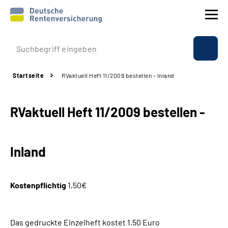
Prävention
Startseite
RVaktuell Heft 11/2009 bestellen - Inland
Reha
RVaktuell Heft 11/2009 bestellen -
Rente
Beratung & Kontakt
Inland
Experten
Kostenpflichtig
1,50€
Über uns & Presse
Das gedruckte Einzelheft kostet 1,50 Euro
Online-Services