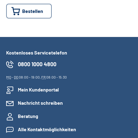
Bestellen
Suche
Language
Inhalte in Gebärdensprache (DGS)
Kostenloses Servicetelefon
0800 1000 4800
Leichte Sprache
MO
-
DO
08:00 - 19:00,
FR
08:00 - 15:30
Mein Kundenportal
Mein Kundenportal
Nachricht schreiben
Beratung
Alle Kontaktmöglichkeiten