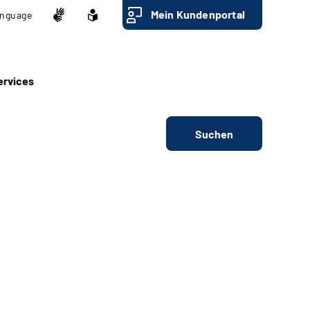
Mein Kundenportal
nguage
ervices
Suchen