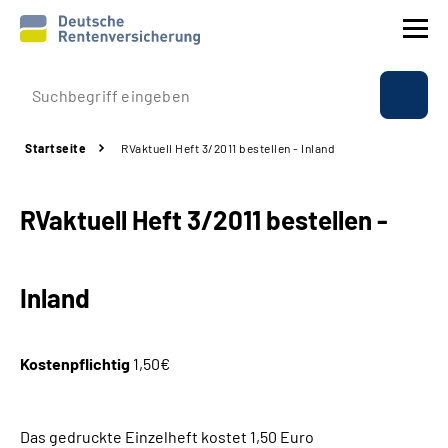
Prävention
Startseite
RVaktuell Heft 3/2011 bestellen - Inland
Reha
RVaktuell Heft 3/2011 bestellen -
Rente
Beratung & Kontakt
Inland
Experten
Kostenpflichtig
1,50€
Über uns & Presse
Das gedruckte Einzelheft kostet 1,50 Euro
Online-Services