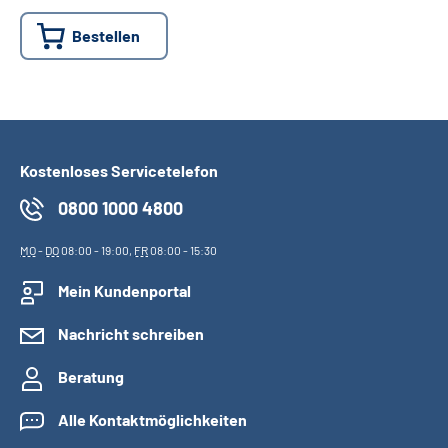
Bestellen
Suche
Language
Inhalte in Gebärdensprache (DGS)
Kostenloses Servicetelefon
0800 1000 4800
Leichte Sprache
MO
-
DO
08:00 - 19:00,
FR
08:00 - 15:30
Mein Kundenportal
Mein Kundenportal
Nachricht schreiben
Beratung
Alle Kontaktmöglichkeiten