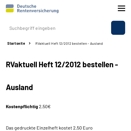
Prävention
Startseite
RVaktuell Heft 12/2012 bestellen - Ausland
Reha
RVaktuell Heft 12/2012 bestellen -
Rente
Beratung & Kontakt
Ausland
Experten
Kostenpflichtig
2,50€
Über uns & Presse
Das gedruckte Einzelheft kostet 2,50 Euro
Online-Services