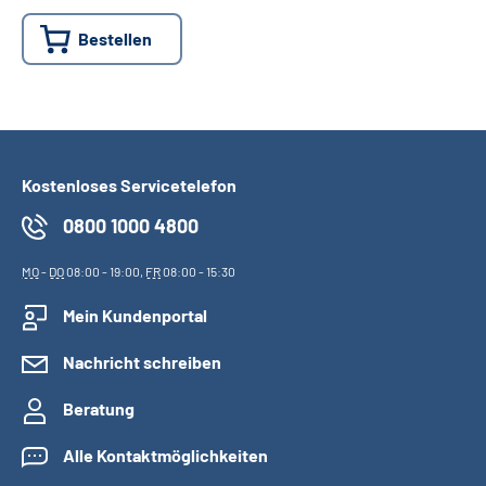
Bestellen
Suche
Language
Inhalte in Gebärdensprache (DGS)
Kostenloses Servicetelefon
0800 1000 4800
Leichte Sprache
MO
-
DO
08:00 - 19:00,
FR
08:00 - 15:30
Mein Kundenportal
Mein Kundenportal
Nachricht schreiben
Beratung
Alle Kontaktmöglichkeiten