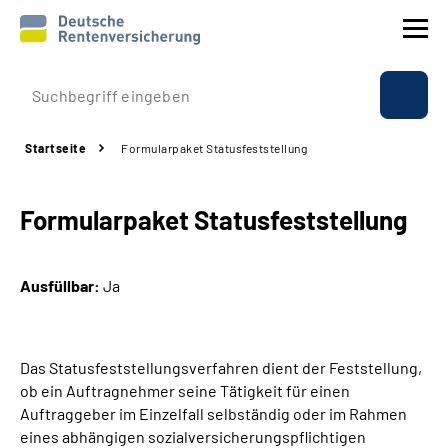
Prävention
Startseite
Formularpaket Statusfeststellung
Reha
Formularpaket Statusfeststellung
Rente
Beratung & Kontakt
Ausfüllbar:
Ja
Experten
Das Statusfeststellungsverfahren dient der Feststellung,
Über uns & Presse
ob ein Auftragnehmer seine Tätigkeit für einen
Auftraggeber im Einzelfall selbständig oder im Rahmen
eines abhängigen sozialversicherungspflichtigen
Online-Services