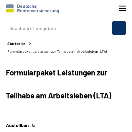
Prävention
Startseite
Reha
Formularpaket Leistungen zur Teilhabe am Arbeitsleben (LTA)
Rente
Formularpaket Leistungen zur
Beratung & Kontakt
Teilhabe am Arbeitsleben (LTA)
Experten
Über uns & Presse
Ausfüllbar:
Ja
Online-Services