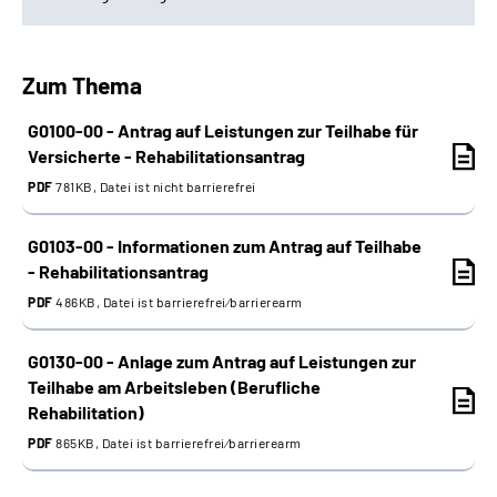
Kein Träger ausgewählt
Zum Thema
Westfalen
G0100-00 - Antrag auf Leistungen zur Teilhabe für
Hessen
Versicherte - Rehabilitationsantrag
PDF
781KB, Datei ist nicht barrierefrei
Rheinland
G0103-00 - Informationen zum Antrag auf Teilhabe
Oldenburg-Bremen
- Rehabilitationsantrag
PDF
486KB, Datei ist barrierefrei⁄barrierearm
Bayern Süd
G0130-00 - Anlage zum Antrag auf Leistungen zur
Rheinland-Pfalz
Teilhabe am Arbeitsleben (Berufliche
Rehabilitation)
PDF
865KB, Datei ist barrierefrei⁄barrierearm