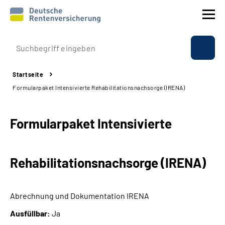
Prävention
Startseite
Reha
Formularpaket Intensivierte Rehabilitationsnachsorge (IRENA)
Rente
Formularpaket Intensivierte
Beratung & Kontakt
Rehabilitationsnachsorge (IRENA)
Experten
Über uns & Presse
Abrechnung und Dokumentation
IRENA
Ausfüllbar:
Ja
Online-Services