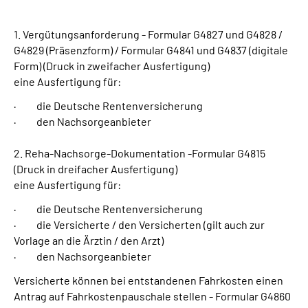
Suche
1. Vergütungsanforderung - Formular G4827 und G4828 /
G4829 (Präsenzform) / Formular G4841 und G4837 (digitale
Form) (Druck in zweifacher Ausfertigung)
Language
eine Ausfertigung für:
· die Deutsche Rentenversicherung
Inhalte in Gebärdensprache (DGS)
· den Nachsorgeanbieter
Leichte Sprache
2. Reha-Nachsorge-Dokumentation -Formular G4815
(Druck in dreifacher Ausfertigung)
eine Ausfertigung für:
Mein Kundenportal
· die Deutsche Rentenversicherung
· die Versicherte / den Versicherten (gilt auch zur
Vorlage an die Ärztin / den Arzt)
· den Nachsorgeanbieter
Versicherte können bei entstandenen Fahrkosten einen
Antrag auf Fahrkostenpauschale stellen - Formular G4860