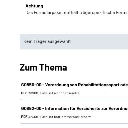
Achtung
Das Formularpaket enthält trägerspezifische Formu
Kein Träger ausgewählt
Kein Träger ausgewählt
Zum Thema
Westfalen
Rheinland
G0850-00 - Verordnung von Rehabilitationssport ode
PDF
769KB, Datei ist nicht barrierefrei
G0852-00 - Information für Versicherte zur Verordnu
PDF
323KB, Datei ist barrierefrei⁄barrierearm