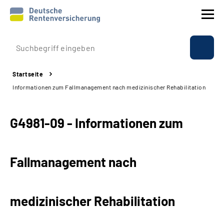
Prävention
Startseite
Reha
Informationen zum Fallmanagement nach medizinischer Rehabilitation
Rente
G4981-09 - Informationen zum
Beratung & Kontakt
Fallmanagement nach
Experten
Über uns & Presse
medizinischer Rehabilitation
Online-Services