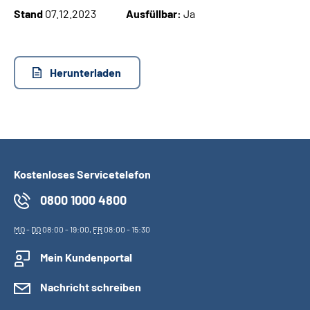
Stand
07.12.2023
Ausfüllbar:
Ja
Suche
Language
Herunterladen
Inhalte in Gebärdensprache (DGS)
Leichte Sprache
Kostenloses Servicetelefon
0800 1000 4800
Mein Kundenportal
MO
-
DO
08:00 - 19:00,
FR
08:00 - 15:30
Mein Kundenportal
Nachricht schreiben