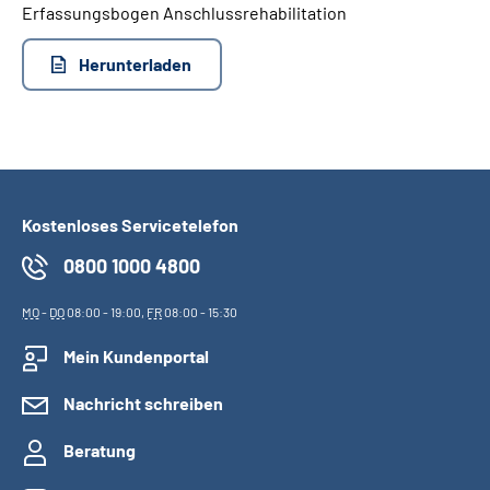
Erfassungsbogen Anschlussrehabilitation
Suche
Herunterladen
Language
Inhalte in Gebärdensprache (DGS)
Kostenloses Servicetelefon
Leichte Sprache
0800 1000 4800
MO
-
DO
08:00 - 19:00,
FR
08:00 - 15:30
Mein Kundenportal
Mein Kundenportal
Nachricht schreiben
Beratung