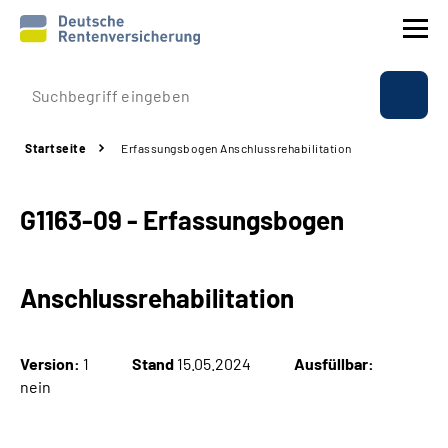
Prävention
Startseite
Erfassungsbogen Anschlussrehabilitation
Reha
G1163-09 - Erfassungsbogen
Rente
Beratung & Kontakt
Anschlussrehabilitation
Experten
Version:
1
Stand
15.05.2024
Ausfüllbar:
Über uns & Presse
nein
Online-Services