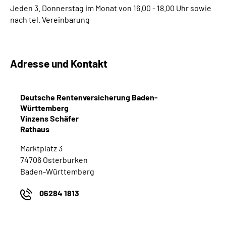
Jeden 3. Donnerstag im Monat von 16.00 - 18.00 Uhr sowie
nach tel. Vereinbarung
Suche
Language
Adresse und Kontakt
Inhalte in Gebärdensprache (DGS)
Deutsche Rentenversicherung Baden-
Leichte Sprache
Württemberg
Vinzens Schäfer
Rathaus
Marktplatz 3
Mein Kundenportal
74706 Osterburken
Baden-Württemberg
06284 1813