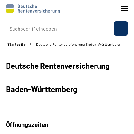
Prävention
Startseite
Deutsche Rentenversicherung Baden-Württemberg
Reha
Deutsche Rentenversicherung
Rente
Beratung & Kontakt
Baden-Württemberg
Experten
Über uns & Presse
Öffnungszeiten
Online-Services