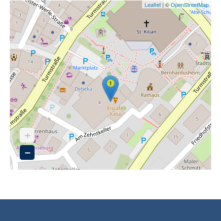
Leaflet
| ©
OpenStreetMap
1
+
−