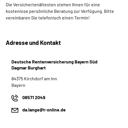
Die Versichertenältesten stehen Ihnen für eine
kostenlose persönliche Beratung zur Verfügung. Bitte
Suche
vereinbaren Sie telefonisch einen Termin!
Language
Adresse und Kontakt
Inhalte in Gebärdensprache (DGS)
Leichte Sprache
Deutsche Rentenversicherung Bayern Süd
Dagmar Burghart
84375 Kirchdorf am Inn
Mein Kundenportal
Bayern
08571 2049
da.lange@t-online.de