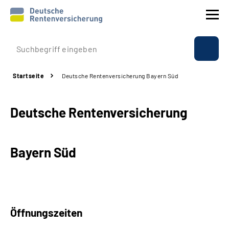
Prävention
Startseite
Deutsche Rentenversicherung Bayern Süd
Reha
Deutsche Rentenversicherung
Rente
Beratung & Kontakt
Bayern Süd
Experten
Über uns & Presse
Öffnungszeiten
Online-Services