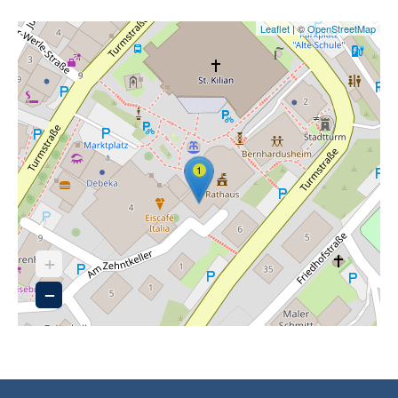
Leaflet
| ©
OpenStreetMap
1
+
−