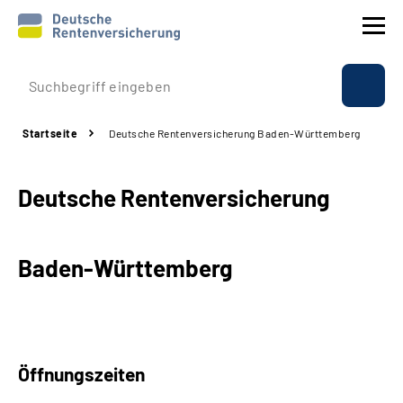
Prävention
Startseite
Deutsche Rentenversicherung Baden-Württemberg
Reha
Deutsche Rentenversicherung
Rente
Beratung & Kontakt
Baden-Württemberg
Experten
Über uns & Presse
Öffnungszeiten
Online-Services