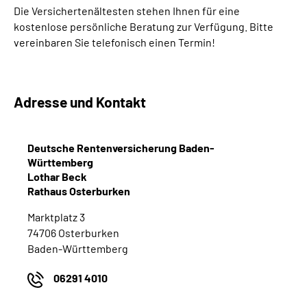
Die Versichertenältesten stehen Ihnen für eine
kostenlose persönliche Beratung zur Verfügung. Bitte
Suche
vereinbaren Sie telefonisch einen Termin!
Language
Adresse und Kontakt
Inhalte in Gebärdensprache (DGS)
Leichte Sprache
Deutsche Rentenversicherung Baden-
Württemberg
Lothar Beck
Rathaus Osterburken
Mein Kundenportal
Marktplatz 3
74706 Osterburken
Baden-Württemberg
06291 4010