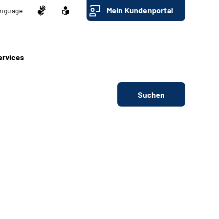
Mein Kundenportal
nguage
ervices
Suchen